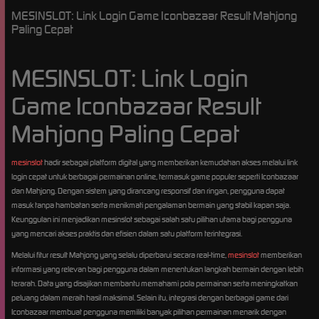
MESINSLOT: Link Login Game Iconbazaar Result Mahjong
Paling Cepat
MESINSLOT: Link Login
Game Iconbazaar Result
Mahjong Paling Cepat
mesinslot
hadir sebagai platform digital yang memberikan kemudahan akses melalui link
login cepat untuk berbagai permainan online, termasuk game populer seperti Iconbazaar
dan Mahjong. Dengan sistem yang dirancang responsif dan ringan, pengguna dapat
masuk tanpa hambatan serta menikmati pengalaman bermain yang stabil kapan saja.
Keunggulan ini menjadikan mesinslot sebagai salah satu pilihan utama bagi pengguna
yang mencari akses praktis dan efisien dalam satu platform terintegrasi.
Melalui fitur result Mahjong yang selalu diperbarui secara real-time,
mesinslot
memberikan
informasi yang relevan bagi pengguna dalam menentukan langkah bermain dengan lebih
terarah. Data yang disajikan membantu memahami pola permainan serta meningkatkan
peluang dalam meraih hasil maksimal. Selain itu, integrasi dengan berbagai game dari
Iconbazaar membuat pengguna memiliki banyak pilihan permainan menarik dengan