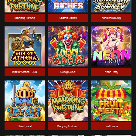
Mahjong Fortune
Cosmic Riches
Kunoichi Bounty
Rise of Athena 1000
Lucky Circus
Neon Party
Slime Quest
Mahjong Fortune 2
Fruit Fiesta