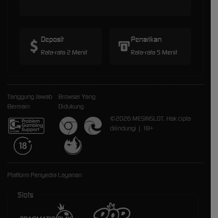
Deposit
Penarikan
Rata-rata 2 Menit
Rata-rata 5 Menit
Tanggung Jawab
Browser Yang
Bermain
Didukung
©2026 MESINSLOT. Hak cipta
dilindungi | 18+
Platform Penyedia Layanan
Slots