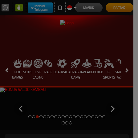
Main di
MASUK
DAFTAR
Telegram
HOT
SLOTS
LIVE
RACE
OLAHRAGA
CRASH
ARCADE
POKER
E-
SABUNG
PROMO
GAMES
CASINO
GAME
SPORTS
AYAM