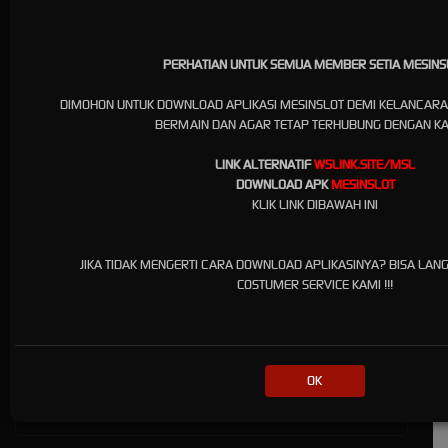
PERHATIAN UNTUK SEMUA MEMBER SETIA MESINS
DIMOHON UNTUK DOWNLOAD APLIKASI MESINSLOT DEMI KELANCAR
BERMAIN DAN AGAR TETAP TERHUBUNG DENGAN KAM
LINK ALTERNATIF
WSLINK.SITE/MSL
DOWNLOAD APK
MESINSLOT
KLIK LINK DIBAWAH INI
JIKA TIDAK MENGERTI CARA DOWNLOAD APLIKASINYA? BISA LAN
COSTUMER SERVICE KAMI !!!
OK