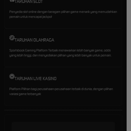
TARUHAN SLOT
Penyedia slot online dengan beragam pilihan game menarik yang memudahkan
pemain untuk mencapai jackpot
TARUHAN OLAHRAGA
Sportsbook Gaming Platform Terbaik menawarkan lebih banyak game, odds
yang lebih tinggi, dan menyediakan pilihan yang lebih banyak untuk pemain.
TARUHAN LIVE KASINO
Platform Pilihan bagi perusahaan-perusahaan terbaik di dunia, dengan pilihan
variasi game terbanyak