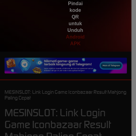
Pindai
kode
QR
untuk
Unduh
Android
APK
MESINSLOT: Link Login Game Iconbazaar Result Mahjong
Paling Cepat
MESINSLOT: Link Login
Game Iconbazaar Result