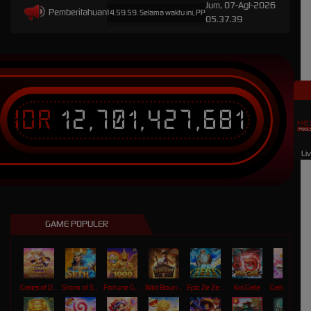
Jum, 07-Agt-2026
Pemberitahuan
4.59.59 sampai 30-Sep-2026 14.59.59. Selama waktu ini, PP Virtual Sports permainan tidak aka
05.37.39
IDR
12,701,427,681
Li
GAME POPULER
Gates of Olympus POP
Storm of Seth 2
Fortune Garuda 1000
Wild Bounty Showdown
Epic Ze Zeus
Koi Gate
Gates of Olympus Roulette