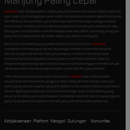
Mahjong Paling Cepat
mesinslot
hadir sebagai platform digital yang memberikan kemudahan akses melalui link
login cepat untuk berbagai permainan online, termasuk game populer seperti Iconbazaar
dan Mahjong. Dengan sistem yang dirancang responsif dan ringan, pengguna dapat
masuk tanpa hambatan serta menikmati pengalaman bermain yang stabil kapan saja.
Keunggulan ini menjadikan mesinslot sebagai salah satu pilihan utama bagi pengguna
yang mencari akses praktis dan efisien dalam satu platform terintegrasi.
Melalui fitur result Mahjong yang selalu diperbarui secara real-time,
mesinslot
memberikan informasi yang relevan bagi pengguna dalam menentukan langkah
bermain dengan lebih terarah. Data yang disajikan membantu memahami pola
permainan serta meningkatkan peluang dalam meraih hasil maksimal. Selain itu,
integrasi dengan berbagai game dari Iconbazaar membuat pengguna memiliki banyak
pilihan permainan menarik dengan tampilan modern dan fitur yang interaktif.
Tidak hanya fokus pada akses dan variasi game,
mesinslot
juga mengutamakan
kenyamanan serta keamanan pengguna dalam setiap aktivitas. Dengan dukungan
sistem yang stabil dan layanan yang aktif, platform ini terus berkembang menjadi solusi
hiburan digital yang terpercaya. Kombinasi antara login cepat, result Mahjong yang
akurat, serta pilihan game yang beragam menjadikan mesinslot relevan bagi pengguna
yang menginginkan pengalaman bermain yang optimal dan praktis setiap hari.
Kebijaksanaan
Platform
Kategori
Dukungan
Komunitas