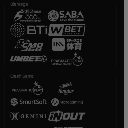
Olahraga
Crash Game