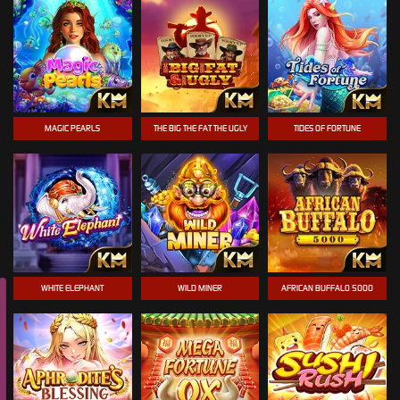
MAGIC PEARLS
THE BIG THE FAT THE UGLY
TIDES OF FORTUNE
WHITE ELEPHANT
WILD MINER
AFRICAN BUFFALO 5000