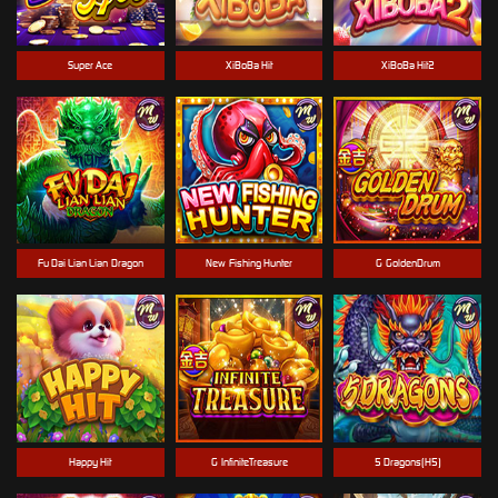
Super Ace
XiBoBa Hit
XiBoBa Hit2
Fu Dai Lian Lian-Dragon
New-Fishing Hunter
G-GoldenDrum
Happy Hit
G-InfiniteTreasure
5 Dragons(H5)