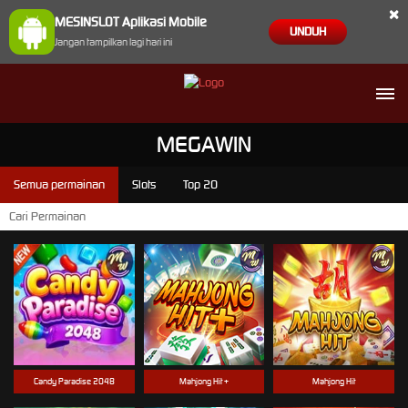
×
MESINSLOT Aplikasi Mobile
UNDUH
Jangan tampilkan lagi hari ini
MEGAWIN
Semua permainan
Slots
Top 20
Candy Paradise 2048
Mahjong Hit +
Mahjong Hit