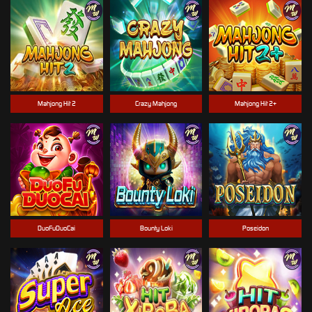
Mahjong Hit 2
Crazy Mahjong
Mahjong Hit 2+
DuoFuDuoCai
Bounty Loki
Poseidon