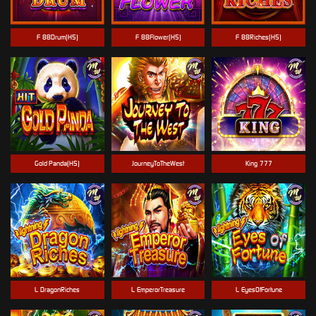
F-88Drum(H5)
F-88Flower(H5)
F-88Riches(H5)
Gold Panda(H5)
JourneyToTheWest
King-777
L-DragonRiches
L-EmperorTreasure
L-EyesOfFortune