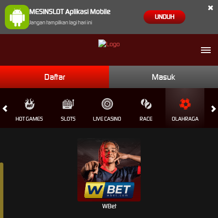
×
MESINSLOT Aplikasi Mobile
UNDUH
Jangan tampilkan lagi hari ini
Daftar
Masuk
HOT GAMES
SLOTS
LIVE CASINO
RACE
OLAHRAGA
CRA
WBet