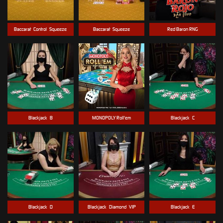
Baccarat_Control_Squeeze
Baccarat_Squeeze
Red Baron RNG
Blackjack_B
MONOPOLY Roll'em
Blackjack_C
Blackjack_D
Blackjack_Diamond_VIP
Blackjack_E