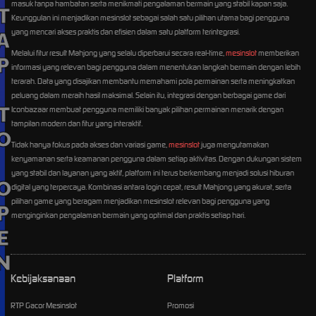
masuk tanpa hambatan serta menikmati pengalaman bermain yang stabil kapan saja.
TO OPEN
Keunggulan ini menjadikan mesinslot sebagai salah satu pilihan utama bagi pengguna
yang mencari akses praktis dan efisien dalam satu platform terintegrasi.
Melalui fitur result Mahjong yang selalu diperbarui secara real-time,
mesinslot
memberikan
informasi yang relevan bagi pengguna dalam menentukan langkah bermain dengan lebih
terarah. Data yang disajikan membantu memahami pola permainan serta meningkatkan
peluang dalam meraih hasil maksimal. Selain itu, integrasi dengan berbagai game dari
Iconbazaar membuat pengguna memiliki banyak pilihan permainan menarik dengan
tampilan modern dan fitur yang interaktif.
Tidak hanya fokus pada akses dan variasi game,
mesinslot
juga mengutamakan
kenyamanan serta keamanan pengguna dalam setiap aktivitas. Dengan dukungan sistem
yang stabil dan layanan yang aktif, platform ini terus berkembang menjadi solusi hiburan
digital yang terpercaya. Kombinasi antara login cepat, result Mahjong yang akurat, serta
pilihan game yang beragam menjadikan mesinslot relevan bagi pengguna yang
menginginkan pengalaman bermain yang optimal dan praktis setiap hari.
Kebijaksanaan
Platform
RTP Gacor Mesinslot
Promosi