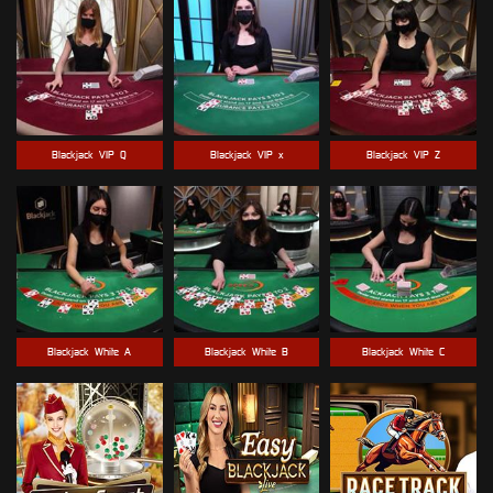
Blackjack_VIP_Q
Blackjack_VIP_x
Blackjack_VIP_Z
Blackjack_White_A
Blackjack_White_B
Blackjack_White_C