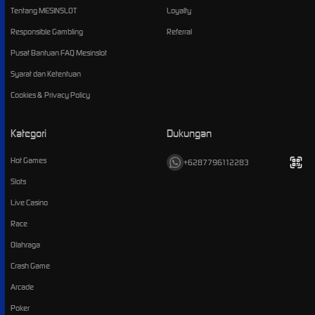
Tentang MESINSLOT
Loyalty
Responsible Gambling
Referral
Pusat Bantuan FAQ Mesinslot
Syarat dan Ketentuan
Cookies & Privacy Policy
Kategori
Dukungan
Hot Games
+6287796112283
Slots
Live Casino
Race
Olahraga
Crash Game
Arcade
Poker