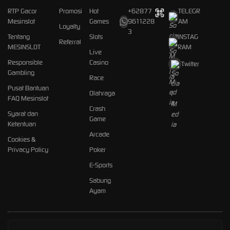
RTP Gacor
Promosi
Hot
+62877
TELEGR
Mesinslot
Games
9611228
AM
Loyalty
3
Tentang
Slots
INSTAG
Referral
MESINSLOT
RAM
Live
Responsible
Casino
Twitter
Gambling
Race
Pusat Bantuan
Olahraga
FAQ Mesinslot
Crash
Syarat dan
Game
Ketentuan
Arcade
Cookies &
Privacy Policy
Poker
E-Sports
Sabung
Ayam