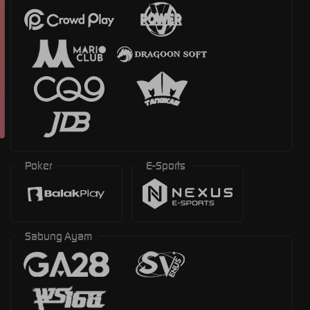
Poker
E-Sports
Sabung Ayam