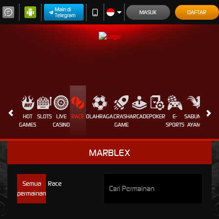
Main di
MASUK
DAFTAR
Telegram
HOT
SLOTS
LIVE
RACE
OLAHRAGA
CRASH
ARCADE
POKER
E-
SABUNG
PROM
GAMES
CASINO
GAME
SPORTS
AYAM
MARBLEX
Semua
Race
permainan