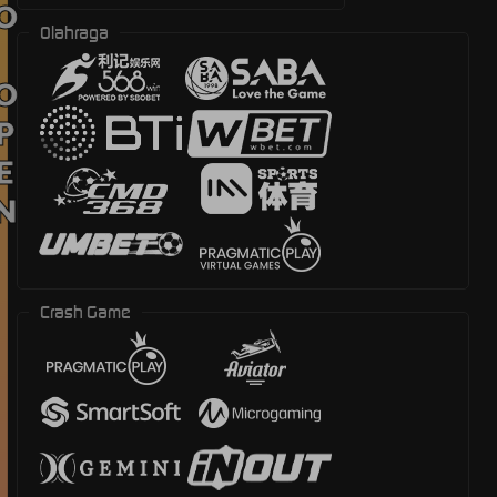
TO OPEN
Olahraga
Crash Game