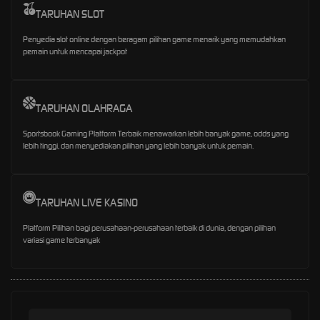
TARUHAN SLOT
Penyedia slot online dengan beragam pilihan game menarik yang memudahkan
pemain untuk mencapai jackpot
TARUHAN OLAHRAGA
Sportsbook Gaming Platform Terbaik menawarkan lebih banyak game, odds yang
lebih tinggi, dan menyediakan pilihan yang lebih banyak untuk pemain.
TARUHAN LIVE KASINO
Platform Pilihan bagi perusahaan-perusahaan terbaik di dunia, dengan pilihan
variasi game terbanyak