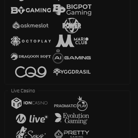
Live Casino