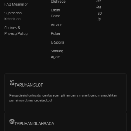
Olahraga
FAQ Mesinslot
Crash
Syarat dan
Game
Ketentuan
Arcade
Cookies &
Privacy Policy
Poker
E-Sports
Sabung
Ayam
TARUHAN SLOT
Penyedia slot online dengan beragam pilihan game menarik yang memudahkan
pemain untuk mencapai jackpot
TARUHAN OLAHRAGA