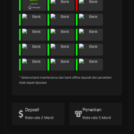
* Selama bank maintenance dan bank offline deposit dan penarikan
tidak dapat diproses
Deposit
Penarikan
Rata-rata 2 Menit
Rata-rata 5 Menit