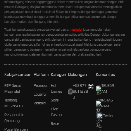
informasi yang relevan bagi pengguna dalam menentukan langkah bermain dengan lebih
terarah. Data yang disajikan membantu memahami pola permainan serta meningkatkan
peluang dalam meraih hasil maksimal. Selain itu, integrasi dengan berbagai game dari
Iconbazaar membuat pengguna memiliki banyak pilihan permainan menarik dengan
tampilan modern dan fitur yang interaktif.
Tidak hanya fokus pada akses dan variasi game,
mesinslot
juga mengutamakan
kenyamanan serta keamanan pengguna dalam setiap aktivitas. Dengan dukungan sistem
yang stabil dan layanan yang aktif, platform ini terus berkembang menjadi solusi hiburan
digital yang terpercaya. Kombinasi antara login cepat, result Mahjong yang akurat, serta
pilihan game yang beragam menjadikan mesinslot relevan bagi pengguna yang
menginginkan pengalaman bermain yang optimal dan praktis setiap hari.
Kebijaksanaan
Platform
Kategori
Dukungan
Komunitas
RTP Gacor
Promosi
Hot
+62877
TELEGR
Mesinslot
Games
9611228
AM
Loyalty
3
Tentang
Slots
INSTAG
Referral
MESINSLOT
RAM
Live
Responsible
Casino
Twitter
Gambling
Race
Pusat Bantuan