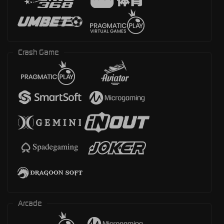
Crash Game
Arcade