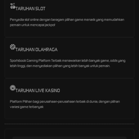
TARUHAN SLOT
Penyedia slot online dengan beragam pilihan game menarik yang memudahkan
pemain untuk mencapai jackpot
TARUHAN OLAHRAGA
Sportsbook Gaming Platform Terbaik menawarkan lebih banyak game, odds yang
lebih tinggi, dan menyediakan pilihan yang lebih banyak untuk pemain.
TARUHAN LIVE KASINO
Platform Pilihan bagi perusahaan-perusahaan terbaik di dunia, dengan pilihan
variasi game terbanyak