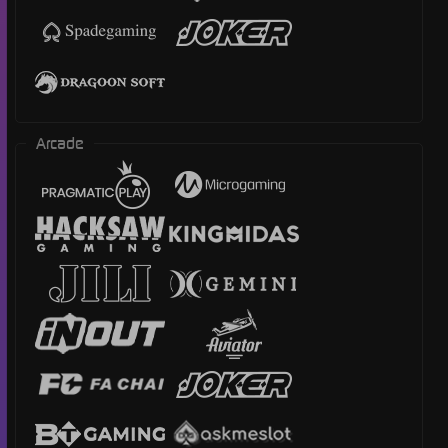
Arcade