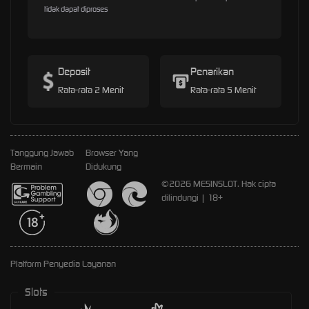
tidak dapat diproses
Deposit
Penarikan
Rata-rata 2 Menit
Rata-rata 5 Menit
Tanggung Jawab
Browser Yang
Bermain
Didukung
©2026 MESINSLOT. Hak cipta
dilindungi | 18+
Platform Penyedia Layanan
Slots