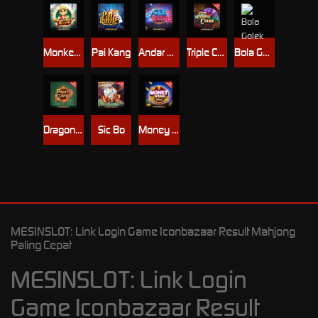
Monkey King Roulette
Pai Kang
Andar Bahar
Triple Chance
Bola Golek
Dragon Tiger 2
Sic Bo
Money Wheel Deluxe
MESINSLOT: Link Login Game Iconbazaar Result Mahjong
Paling Cepat
MESINSLOT: Link Login
Game Iconbazaar Result