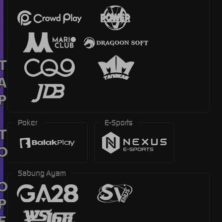
TO OPEN
Poker
E-Sports
Sabung Ayam