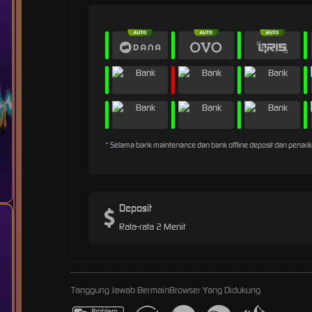
* Selama bank maintenance dan bank offline deposit dan penarik
Deposit
Rata-rata 2 Menit
Tanggung Jawab Bermain
Browser Yang Didukung