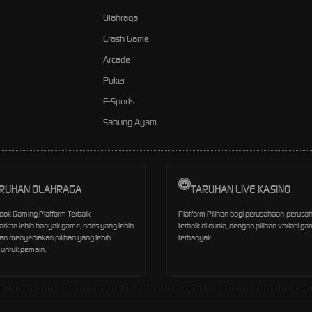
Olahraga
Crash Game
Arcade
Poker
E-Sports
Sabung Ayam
RUHAN OLAHRAGA
TARUHAN LIVE KASINO
ook Gaming Platform Terbaik
Platform Pilihan bagi perusahaan-perusa
kan lebih banyak game, odds yang lebih
terbaik di dunia, dengan pilihan variasi g
 dan menyediakan pilihan yang lebih
terbanyak
untuk pemain.