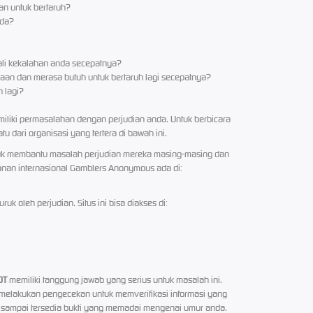
n untuk bertaruh?
nda?
li kekalahan anda secepatnya?
aan dan merasa butuh untuk bertaruh lagi secepatnya?
 lagi?
liki permasalahan dengan perjudian anda. Untuk berbicara
dari organisasi yang tertera di bawah ini.
uk membantu masalah perjudian mereka masing-masing dan
yanan internasional Gamblers Anonymous ada di:
oleh perjudian. Situs ini bisa diakses di:
OT
memiliki tanggung jawab yang serius untuk masalah ini.
melakukan pengecekan untuk memverifikasi informasi yang
 sampai tersedia bukti yang memadai mengenai umur anda.