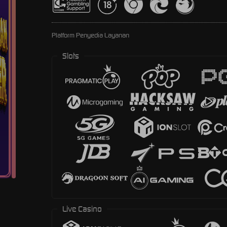
Platform Penyedia Layanan
Slots
Live Casino