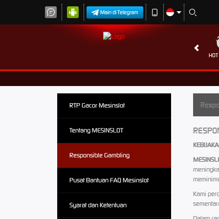
Main di Telegram
HOT
Respo
RTP Gacor Mesinslot
RESPO
Tentang MESINSLOT
KEBIJAKA
Responsible Gambling
MESINSL
meningka
meminimal
Pusat Bantuan FAQ Mesinslot
Kami perc
sementara
Syarat dan Ketentuan
Dalam ra