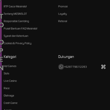
TO OPEN
RTP Gacor Mesinslot
Promosi
Tentang MESINSLOT
Loyalty
Responsible Gambling
Referral
Pusat Bantuan FAQ Mesinslot
Syarat dan Ketentuan
Cookies & Privacy Policy
Kategori
Dukungan
Hot Games
+6287796112283
Slots
Live Casino
Race
Olahraga
Crash Game