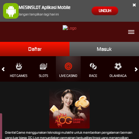
×
MESINSLOT Aplikasi Mobile
UNDUH
Jangan tampilkan lagi hari ini
Daftar
Masuk
HOT GAMES
SLOTS
LIVE CASINO
RACE
OLAHRAGA
CRA
Oriental Game menggunakan teknologi mutakhir untuk memberikan pengalaman bermain
yang luar biasa. OG Live menyediakan permainan berkualitas tinggi yang menampilkan