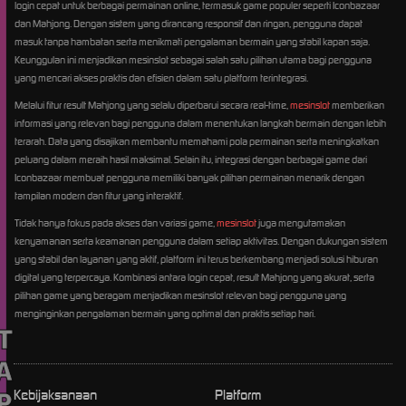
login cepat untuk berbagai permainan online, termasuk game populer seperti Iconbazaar
dan Mahjong. Dengan sistem yang dirancang responsif dan ringan, pengguna dapat
masuk tanpa hambatan serta menikmati pengalaman bermain yang stabil kapan saja.
Keunggulan ini menjadikan mesinslot sebagai salah satu pilihan utama bagi pengguna
yang mencari akses praktis dan efisien dalam satu platform terintegrasi.
Melalui fitur result Mahjong yang selalu diperbarui secara real-time,
mesinslot
memberikan
informasi yang relevan bagi pengguna dalam menentukan langkah bermain dengan lebih
terarah. Data yang disajikan membantu memahami pola permainan serta meningkatkan
peluang dalam meraih hasil maksimal. Selain itu, integrasi dengan berbagai game dari
Iconbazaar membuat pengguna memiliki banyak pilihan permainan menarik dengan
tampilan modern dan fitur yang interaktif.
Tidak hanya fokus pada akses dan variasi game,
mesinslot
juga mengutamakan
kenyamanan serta keamanan pengguna dalam setiap aktivitas. Dengan dukungan sistem
yang stabil dan layanan yang aktif, platform ini terus berkembang menjadi solusi hiburan
digital yang terpercaya. Kombinasi antara login cepat, result Mahjong yang akurat, serta
pilihan game yang beragam menjadikan mesinslot relevan bagi pengguna yang
menginginkan pengalaman bermain yang optimal dan praktis setiap hari.
Kebijaksanaan
Platform