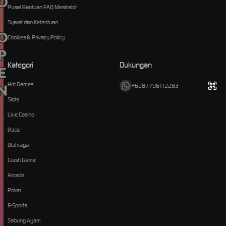
TO OPEN
Pusat Bantuan FAQ Mesinslot
Syarat dan Ketentuan
Cookies & Privacy Policy
Kategori
Dukungan
Hot Games
+6287796112283
Slots
Live Casino
Race
Olahraga
Crash Game
Arcade
Poker
E-Sports
Sabung Ayam