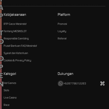
TO OPEN
Kebijaksanaan
Platform
RTP Gacor Mesinslot
Promosi
Tentang MESINSLOT
Loyalty
Responsible Gambling
Referral
Pusat Bantuan FAQ Mesinslot
Syarat dan Ketentuan
Cookies & Privacy Policy
Kategori
Dukungan
Hot Games
+6287796112283
Slots
Live Casino
Race