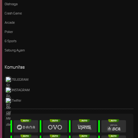
Olahraga
Crash Game
Arcade
Poker
E-Sports
Sabung Ayam
Komunitas
TELEGRAM
INSTAGRAM
Twitter