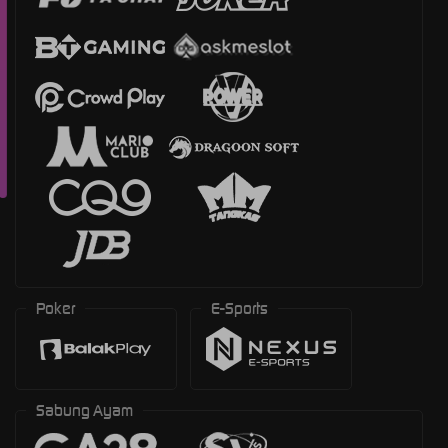
Poker
E-Sports
Sabung Ayam