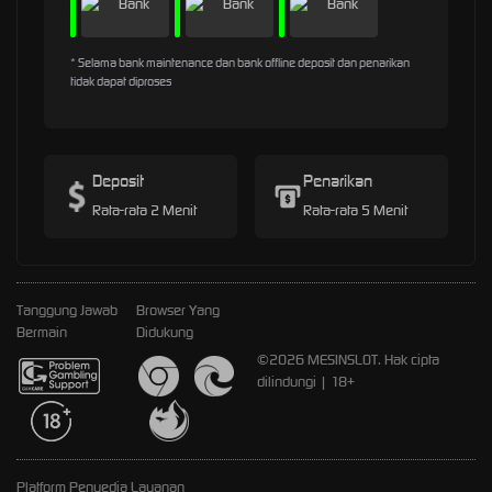
* Selama bank maintenance dan bank offline deposit dan penarikan
tidak dapat diproses
Deposit
Penarikan
Rata-rata 2 Menit
Rata-rata 5 Menit
Tanggung Jawab
Browser Yang
Bermain
Didukung
©2026 MESINSLOT. Hak cipta
dilindungi | 18+
Platform Penyedia Layanan