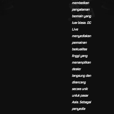
memberikan
pengalaman
bermain yang
luar biasa. OG
Live
menyediakan
permainan
berkualitas
tinggi yang
menampilkan
dealer
langsung dan
dirancang
secara unik
untuk pasar
Asia. Sebagai
penyedia