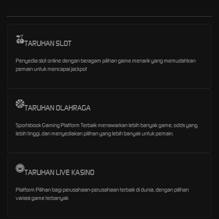
TARUHAN SLOT
Penyedia slot online dengan beragam pilihan game menarik yang memudahkan
pemain untuk mencapai jackpot
TARUHAN OLAHRAGA
Sportsbook Gaming Platform Terbaik menawarkan lebih banyak game, odds yang
lebih tinggi, dan menyediakan pilihan yang lebih banyak untuk pemain.
TARUHAN LIVE KASINO
Platform Pilihan bagi perusahaan-perusahaan terbaik di dunia, dengan pilihan
variasi game terbanyak