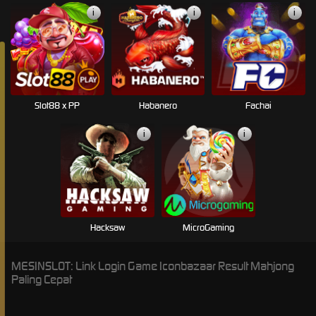
i
i
i
Slot88 x PP
Habanero
Fachai
i
i
Hacksaw
MicroGaming
MESINSLOT: Link Login Game Iconbazaar Result Mahjong
Paling Cepat