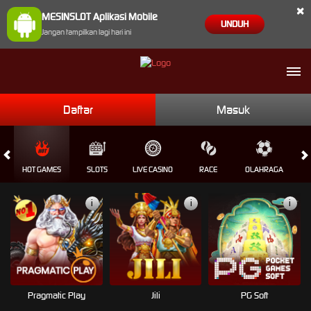
×
MESINSLOT Aplikasi Mobile
UNDUH
Jangan tampilkan lagi hari ini
Daftar
Masuk
HOT GAMES
SLOTS
LIVE CASINO
RACE
OLAHRAGA
CRA
i
i
i
Pragmatic Play
Jili
PG Soft